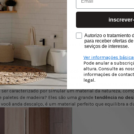
adrões criativos
inscrever
ulejos nos banheiros são a moda deste ano
. Meia parede, co
zulejo com
desenhos geométricos
vai ser um dos mais popula
consentimiento newslette
Autorizo o tratamiento
 você escolhe! Mas, dê um toque criativo na sua colocação. O
para receber ofertas de
efeito trançado ficará ótimo em um banheiro moderno.
seviços de interesse.
Ver informaçöes básica
Pode anular a subscri
altura. Consulte as nos
terial para o piso do banheiro? Você tem uma grande variedad
informaçöes de contact
lquer um deles será perfeito e lhe dará o toque moderno que
legal.
os grandes, mármore ou um belo design de madeira
. Além d
er caracterizado por simular um material da natureza, como
e paletes de madeira? Eles são uma grande
tendência no des
 você anda descalço, é um material perfeito que equilibra a du