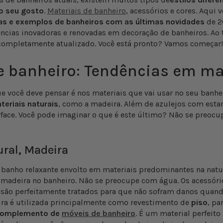
o seu gosto
.
Materiais de banheiro
, acessórios e cores. Aqui
icas e exemplos de banheiros com as últimas novidades
de 20
ncias inovadoras e renovadas em decoração de banheiros. Ao t
 completamente atualizado. Você está pronto? Vamos começar!
e banheiro: Tendências em ma
ue você deve pensar é nos materiais que vai usar no seu banhei
eriais naturais
, como a madeira. Além de azulejos com esta
rface. Você pode imaginar o que é este último? Não se preoc
ural, Madeira
banho relaxante envolto em materiais predominantes na natu
 madeira no banheiro. Não se preocupe com água. Os acessóri
são perfeitamente tratados para que não sofram danos quand
ra é utilizada principalmente como revestimento de
piso
, pa
omplemento de
móveis de banheiro
. É um material perfeit