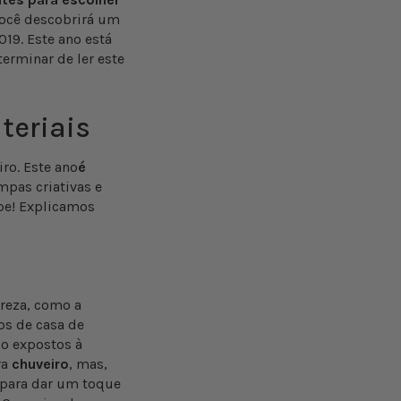
 você descobrirá um
19. Este ano está
erminar de ler este
teriais
ro. Este ano
é
mpas criativas e
upe! Explicamos
reza, como a
os de casa de
o expostos à
ra
chuveiro
, mas,
o para dar um toque