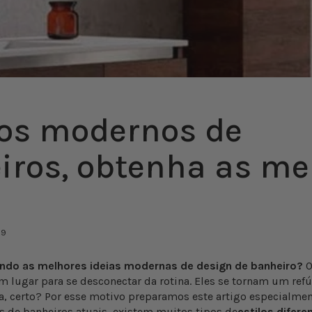
tos modernos de
iros, obtenha as me
19
ndo as melhores ideias modernas de design de banheiro?
O
m lugar para se desconectar da rotina. Eles se tornam um refúg
ia, certo? Por esse motivo preparamos este artigo especialmen
 de banheiros atuais, existem muitos tipos de
estilos difere