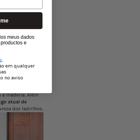
-me
mpleta, até no
res deste ano.
r portugal
 dos meus dados
 que você acha de
 productos e
s
.
çäo em qualquer
sas
e para escolher.
o no aviso
 você procura.
isso, existe o
 a madeira. Além
ign atual de
reza dos ladrilhos.