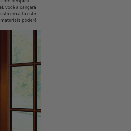
a. Com simples
el
, você alcançará
está em alta este
materiais poderá