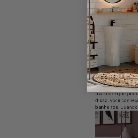
blocos com p
Sem dúvida, os
az
chuveiro! Mas o a
Estampado ou liso,
formar um pico? O 
E o chão?
E qual o melhor ma
Garantimos que qua
Ladrilhos quadrad
mármore que pode s
disso, você conhec
banheiros
. Quando