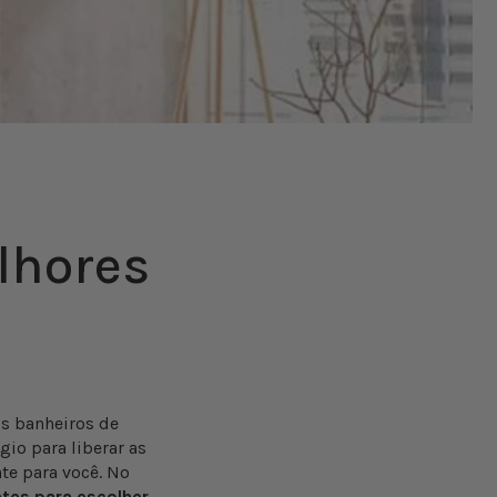
lhores
s banheiros de
io para liberar as
te para você. No
ntes para escolher