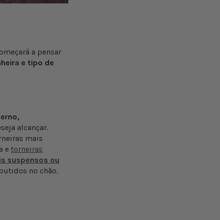
começará a pensar
nheira e tipo de
erno,
seja alcançar.
rneiras mais
a e
torneiras
s suspensos ou
butidos no chão.