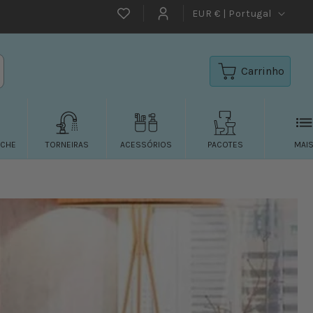
EUR € | Portugal
Favoritos
Iniciar
sessão
Carrinho
UCHE
TORNEIRAS
ACESSÓRIOS
PACOTES
MAI