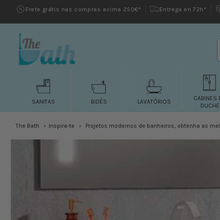
Saltar
Frete grátis nas compras acima 250€*
Entrega en 72h*
para o
conteúdo
CABINES 
SANITAS
BIDÉS
LAVATÓRIOS
DUCHE
The Bath
Inspira-te
Projetos modernos de banheiros, obtenha as mel