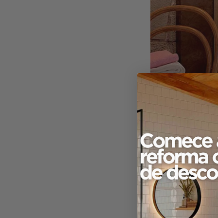
O que é Supe
Solid Surface é um
utilizá-lo para cr
para banheiros. É 
banheiras e até
pi
uma grande beleza.
homogêneos muito 
Destaca-se pela g
seu banheiro!