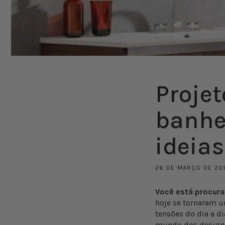
Proje
banhe
ideias
26 DE MARÇO DE 20
Você está procura
hoje se tornaram u
tensões do dia a d
mundo dos designs