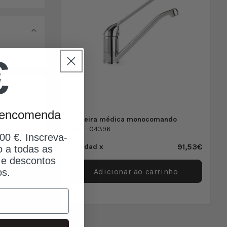
€
a encomenda
Torneira médica monocomando
Ref. E-04396
0 €. Inscreva-
91,53€
1 unidad x
o a todas as
 e descontos
Adicionar ao carrinho
os.