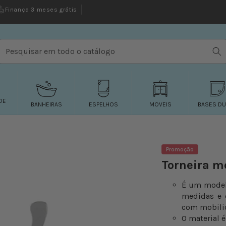
Finança 3 meses grátis
Pesquisar em todo o catálogo
DE
BANHEIRAS
ESPELHOS
MOVEIS
BASES D
Promoção
Torneira 
É um modelo
medidas e c
com mobili
O material é