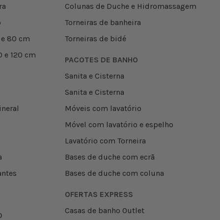
ra
Colunas de Duche e Hidromassagem
o
Torneiras de banheira
 e 80 cm
Torneiras de bidé
0 e 120 cm
PACOTES DE BANHO
Sanita e Cisterna
Sanita e Cisterna
ineral
Móveis com lavatório
Móvel com lavatório e espelho
Lavatório com Torneira
a
Bases de duche com ecrã
antes
Bases de duche com coluna
OFERTAS EXPRESS
Casas de banho Outlet
O