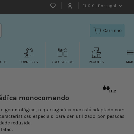
EUR € | Portugal
Favoritos
Iniciar
sessão
Carrinho
UCHE
TORNEIRAS
ACESSÓRIOS
PACOTES
MAI
médica monocomando
 gerontológico, o que significa que está adaptado com
aracterísticas especiais para ser utilizado por pessoas
dade reduzida.
 latão.