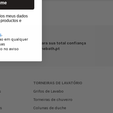
-me
r portugal
 dos meus dados
 productos e
s
.
çäo em qualquer
mpras
Para sua total confiança
sas
eguro
thebath.pt
o no aviso
TORNEIRAS DE LAVATÓRIO
s
Grifos de Lavabo
Torneiras de chuveiro
os
Colunas de duche