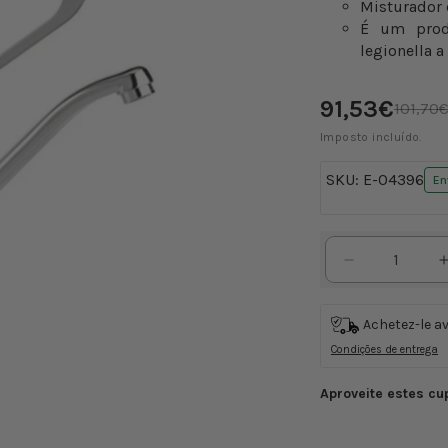
Misturador
É um prod
legionella 
Preço
91,53€
Preço
101,70
de
normal
saldo
Imposto incluído.
SKU:
E-04396
En
Diminuir
a
quantidade
Achetez-le a
de
Condições de entrega
Torneira
médica
Aproveite estes cu
monocoma