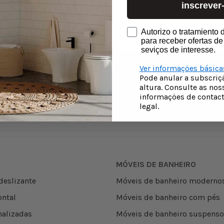
inscrever
Lavatório
consentimiento newslette
Autorizo o tratamiento
para receber ofertas de
seviços de interesse.
Clássico
Ver informaçöes básica
Pode anular a subscri
Monocomando
Se não gostar, devolve-
Todas as suas co
altura. Consulte as nos
o
com pagamento s
informaçöes de contact
legal.
Cinzentos
MÓVEIS DE BANHEIRO
deslizante
Móveis de banheiro moderno
ntal
Móveis de banheiro com pés
nalizadas
Móveis de banheiro suspens