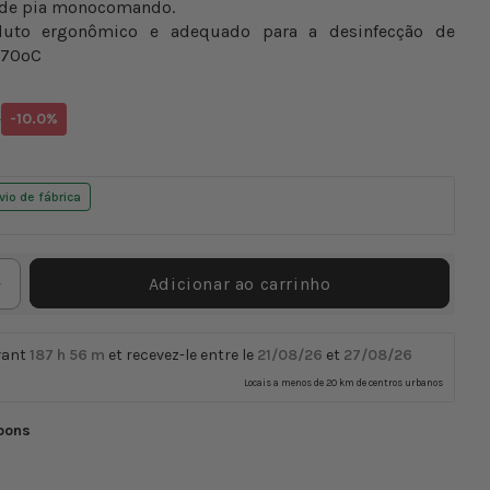
 de pia monocomando.
uto ergonômico e adequado para a desinfecção de
a 70ºC
Translation
€
-10.0%
missing:
pt-
PT.products.product.price.discount
vio de fábrica
Adicionar ao carrinho
Aumentar
a
quantidade
vant
187 h
56 m
et recevez-le entre le
21/08/26
et
27/08/26
de
Locais a menos de 20 km de centros urbanos
Torneira
médica
pons
ndo
monocomando