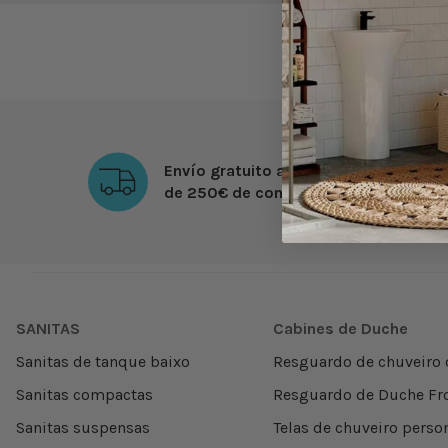
Tipo de torneira
Tipo de instalação da torneira
Tipo de comando
Envío gratuito a partir
de 250€ de compra
Tons
SANITAS
Cabines de Duche
Sanitas de tanque baixo
Resguardo de chuveiro 
Sanitas compactas
Resguardo de Duche Fro
Sanitas suspensas
Telas de chuveiro perso