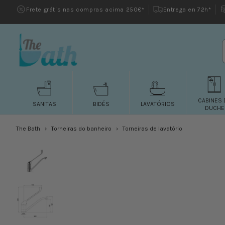
Saltar
Frete grátis nas compras acima 250€*
Entrega en 72h*
para o
conteúdo
CABINES 
SANITAS
BIDÉS
LAVATÓRIOS
DUCHE
The Bath
Torneiras do banheiro
Torneiras de lavatório
Saltar para
a
informação
do
produto