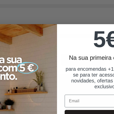
Não
24,4
Mostrar mais
5
Cromado
Vintage
Na sua primeir
17,3
Enviar pergunta
para encomendas +10
Latão
se para ter acess
novidades, ofertas
1
exclusiv
Email
Lisa
PMR