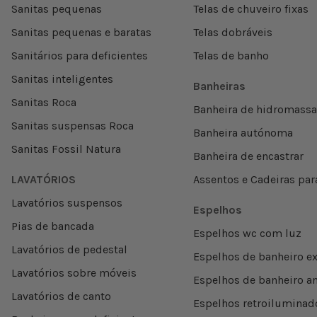
Sanitas pequenas
Telas de chuveiro fixas
Sanitas pequenas e baratas
Telas dobráveis
Sanitários para deficientes
Telas de banho
Sanitas inteligentes
Banheiras
Sanitas Roca
Banheira de hidromass
Sanitas suspensas Roca
Banheira autónoma
Sanitas Fossil Natura
Banheira de encastrar
LAVATÓRIOS
Assentos e Cadeiras par
Lavatórios suspensos
Espelhos
Pias de bancada
Espelhos wc com luz
Lavatórios de pedestal
Espelhos de banheiro ex
Lavatórios sobre móveis
Espelhos de banheiro a
Lavatórios de canto
Espelhos retroiluminad